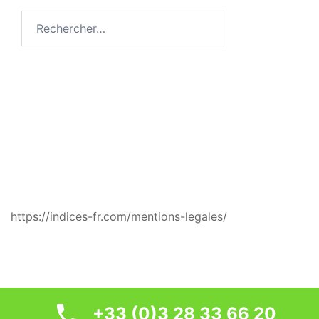
Rechercher :
MENTIONS LÉGALES
https://indices-fr.com/mentions-legales/
© 2026 Indices. Fièrement propulsé par
Sydney
+33 (0)3 28 33 66 20