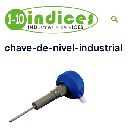
Aller
au
Rechercher
contenu
Ouvr
le
men
chave-de-nivel-industrial